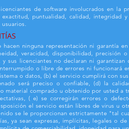
icenciantes de software involucrados en la pr
 exactitud, puntualidad, calidad, integridad 
 usuarios.
TÍAS
 hacen ninguna representación ni garantía en 
neidad, veracidad, disponibilidad, precisión o
y sus licenciantes no declaran ni garantizan q
interrumpido o libre de errores ni funcionará
istema o datos, (b) el servicio cumplirá con sus
enado será preciso o confiable, (d) la calid
tro material comprado u obtenido por usted a tr
ctativas, ( e) se corregirán errores o defecto
sposición el servicio están libres de virus u 
enido se le proporcionan estrictamente "tal cu
as, ya sean expresas, implícitas, legales o de 
implícita de comerciabilidad, idoneidad para u