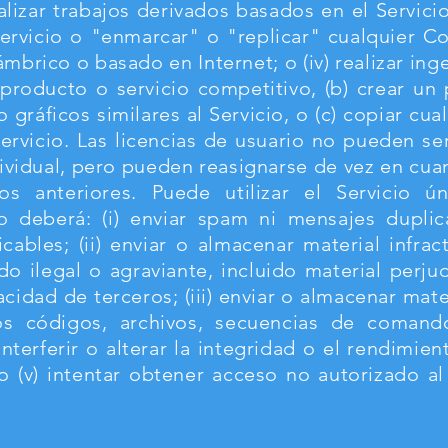
alizar trabajos derivados basados ​​en el Servicio
Servicio o "enmarcar" o "replicar" cualquier C
ámbrico o basado en Internet; o (iv) realizar ing
 producto o servicio competitivo, (b) crear un
o gráficos similares al Servicio, o (c) copiar cual
ervicio. Las licencias de usuario no pueden se
ividual, pero pueden reasignarse de vez en cu
os anteriores. Puede utilizar el Servicio ú
o deberá: (i) enviar spam ni mensajes dupli
icables; (ii) enviar o almacenar material infr
 ilegal o agraviante, incluido material perjud
acidad de terceros; (iii) enviar o almacenar mat
os códigos, archivos, secuencias de coman
interferir o alterar la integridad o el rendimie
 (v) intentar obtener acceso no autorizado al